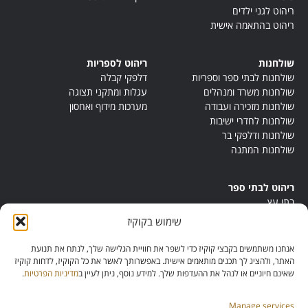
ריהוט לגני ילדים
ריהוט בהתאמה אישית
שולחנות
ריהוט לספריות
שולחנות לבתי ספר וספריות
דלפקי קבלה
שולחנות משרד ומנהלים
עגלות ומתקני תצוגה
שולחנות מזכירה ועבודה
מערכות מידוף ואחסון
שולחנות לחדרי ישיבות
שולחנות ודלפקי בר
שולחנות המתנה
ריהוט לבתי ספר
בתי עץ
במות ישיבה
שימוש בקוקיז
ריהוט לחדרי מורים
ריהוט מונטסורי
אנחנו משתמשים בקבצי קוקיז כדי לשפר את חוויית הגלישה שלך, לנתח את תנועת
ריהוט אנתרופוסופי
האתר, ולהציג לך תכנים מותאמים אישית. באפשרותך לאשר את כל הקוקיז, לדחות קוקיז
שאינם חיוניים או לנהל את ההעדפות שלך. למידע נוסף, ניתן לעיין ב
מדיניות הפרטיות
.
Manage services