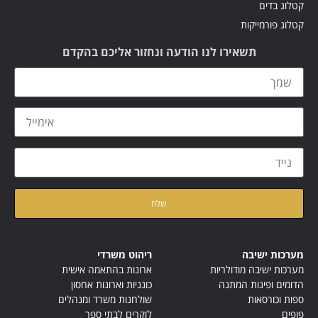
קטלוג בדים
קטלוג פורמייקות
תשאירו לנו הודעה ונחזור אליכם בהקדם
קראתי ואני מאשר/ת את
מדיניות הפרטיות
של האתר
מערכות ישיבה
ריהוט משרדי
מערכות ישיבה מודולריות
ארונות בהתאמה אישית
הדומים ופינות המתנה
כונניות וארונות אחסון
ספות וכורסאות
שולחנות משרד ומנהלים
פופים
לוקרים לבתי ספר