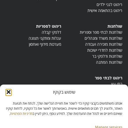
ריהוט לגני ילדים
ריהוט בהתאמה אישית
שולחנות
ריהוט לספריות
שולחנות לבתי ספר וספריות
דלפקי קבלה
שולחנות משרד ומנהלים
עגלות ומתקני תצוגה
שולחנות מזכירה ועבודה
מערכות מידוף ואחסון
שולחנות לחדרי ישיבות
שולחנות ודלפקי בר
שולחנות המתנה
ריהוט לבתי ספר
בתי עץ
במות ישיבה
שימוש בקוקיז
ריהוט לחדרי מורים
ריהוט מונטסורי
אנחנו משתמשים בקבצי קוקיז כדי לשפר את חוויית הגלישה שלך, לנתח את תנועת
ריהוט אנתרופוסופי
האתר, ולהציג לך תכנים מותאמים אישית. באפשרותך לאשר את כל הקוקיז, לדחות קוקיז
שאינם חיוניים או לנהל את ההעדפות שלך. למידע נוסף, ניתן לעיין ב
מדיניות הפרטיות
.
Manage services