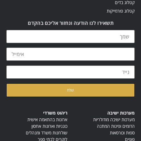
קטלוג בדים
קטלוג פורמייקות
תשאירו לנו הודעה ונחזור אליכם בהקדם
קראתי ואני מאשר/ת את
מדיניות הפרטיות
של האתר
מערכות ישיבה
ריהוט משרדי
מערכות ישיבה מודולריות
ארונות בהתאמה אישית
הדומים ופינות המתנה
כונניות וארונות אחסון
ספות וכורסאות
שולחנות משרד ומנהלים
פופים
לוקרים לבתי ספר