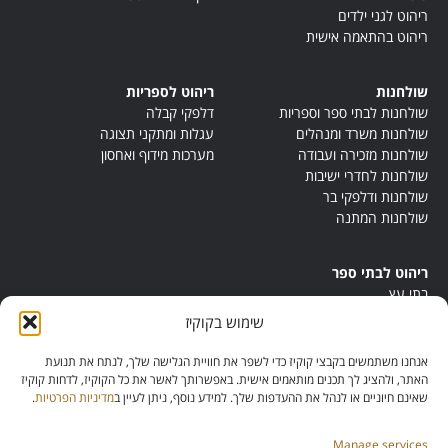
ריהוט לגני ילדים
ריהוט בהתאמה אישית
שולחנות
ריהוט לספריות
שולחנות לבתי ספר וספריות
דלפקי קבלה
שולחנות משרד ומנהלים
עגלות ומתקני תצוגה
שולחנות מזכירה ועבודה
מערכות מידוף ואחסון
שולחנות לחדרי ישיבות
שולחנות ודלפקי בר
שולחנות המתנה
ריהוט לבתי ספר
בתי עץ
במות ישיבה
שימוש בקוקיז
ריהוט לחדרי מורים
ריהוט מונטסורי
אנחנו משתמשים בקבצי קוקיז כדי לשפר את חוויית הגלישה שלך, לנתח את תנועת
ריהוט אנתרופוסופי
האתר, ולהציג לך תכנים מותאמים אישית. באפשרותך לאשר את כל הקוקיז, לדחות קוקיז
שאינם חיוניים או לנהל את ההעדפות שלך. למידע נוסף, ניתן לעיין ב
מדיניות הפרטיות
.
Manage services