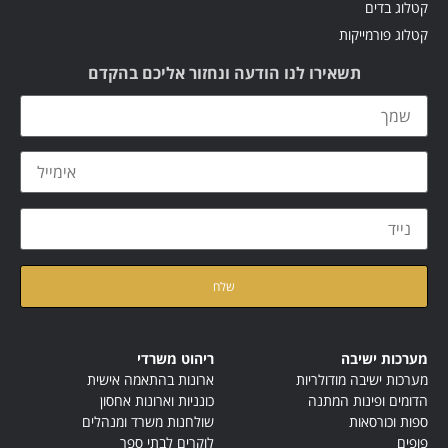
קטלוג בדים
קטלוג פורמייקות
תשאירו לנו הודעה ונחזור אליכם בהקדם
קראתי ואני מאשר/ת את
מדיניות הפרטיות
של האתר
מערכות ישיבה
ריהוט משרדי
מערכות ישיבה מודולריות
ארונות בהתאמה אישית
הדומים ופינות המתנה
כונניות וארונות אחסון
ספות וכורסאות
שולחנות משרד ומנהלים
פופים
לוקרים לבתי ספר