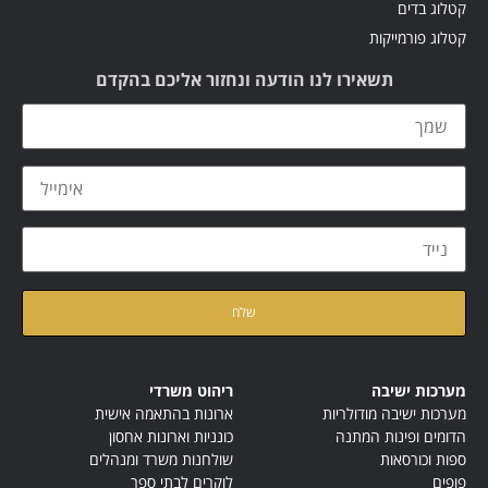
קטלוג בדים
קטלוג פורמייקות
תשאירו לנו הודעה ונחזור אליכם בהקדם
קראתי ואני מאשר/ת את
מדיניות הפרטיות
של האתר
מערכות ישיבה
ריהוט משרדי
מערכות ישיבה מודולריות
ארונות בהתאמה אישית
הדומים ופינות המתנה
כונניות וארונות אחסון
ספות וכורסאות
שולחנות משרד ומנהלים
פופים
לוקרים לבתי ספר