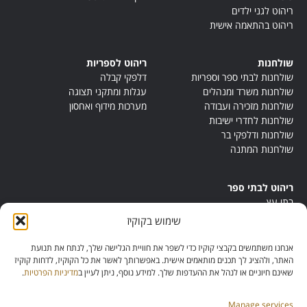
ריהוט לגני ילדים
ריהוט בהתאמה אישית
שולחנות
ריהוט לספריות
שולחנות לבתי ספר וספריות
דלפקי קבלה
שולחנות משרד ומנהלים
עגלות ומתקני תצוגה
שולחנות מזכירה ועבודה
מערכות מידוף ואחסון
שולחנות לחדרי ישיבות
שולחנות ודלפקי בר
שולחנות המתנה
ריהוט לבתי ספר
בתי עץ
במות ישיבה
שימוש בקוקיז
ריהוט לחדרי מורים
ריהוט מונטסורי
אנחנו משתמשים בקבצי קוקיז כדי לשפר את חוויית הגלישה שלך, לנתח את תנועת
ריהוט אנתרופוסופי
האתר, ולהציג לך תכנים מותאמים אישית. באפשרותך לאשר את כל הקוקיז, לדחות קוקיז
שאינם חיוניים או לנהל את ההעדפות שלך. למידע נוסף, ניתן לעיין ב
מדיניות הפרטיות
.
Manage services