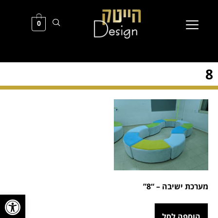
0
8
מערכת ישיבה – “8”
פתח סרגל
הוספה לסל