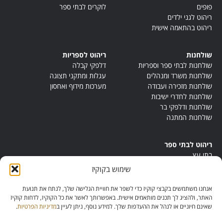
פופים
לוקרים לבתי ספר
ריהוט לגני ילדים
ריהוט בהתאמה אישית
שולחנות
ריהוט לספריות
שולחנות לבתי ספר וספריות
דלפקי קבלה
שולחנות משרד ומנהלים
עגלות ומתקני תצוגה
שולחנות מזכירה ועבודה
מערכות מידוף ואחסון
שולחנות לחדרי ישיבות
שולחנות ודלפקי בר
שולחנות המתנה
ריהוט לבתי ספר
בתי עץ
במות ישיבה
שימוש בקוקיז
ריהוט לחדרי מורים
ריהוט מונטסורי
אנחנו משתמשים בקבצי קוקיז כדי לשפר את חוויית הגלישה שלך, לנתח את תנועת
ריהוט אנתרופוסופי
האתר, ולהציג לך תכנים מותאמים אישית. באפשרותך לאשר את כל הקוקיז, לדחות קוקיז
שאינם חיוניים או לנהל את ההעדפות שלך. למידע נוסף, ניתן לעיין ב
מדיניות הפרטיות
.