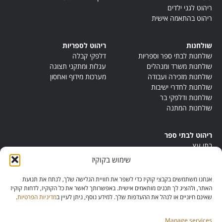
ריהוט לגני ילדים
ריהוט בהתאמה אישית
שולחנות
ריהוט לספריות
שולחנות לבתי ספר וספריות
דלפקי קבלה
שולחנות משרד ומנהלים
עגלות ומתקני תצוגה
שולחנות מזכירה ועבודה
מערכות מידוף ואחסון
שולחנות לחדרי ישיבות
שולחנות ודלפקי בר
שולחנות המתנה
ריהוט לבתי ספר
בתי עץ
במות ישיבה
שימוש בקוקיז
ריהוט לחדרי מורים
ריהוט מונטסורי
אנחנו משתמשים בקבצי קוקיז כדי לשפר את חוויית הגלישה שלך, לנתח את תנועת
ריהוט אנתרופוסופי
האתר, ולהציג לך תכנים מותאמים אישית. באפשרותך לאשר את כל הקוקיז, לדחות קוקיז
שאינם חיוניים או לנהל את ההעדפות שלך. למידע נוסף, ניתן לעיין ב
מדיניות הפרטיות
.
Manage services