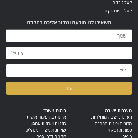
קטלוג בדים
קטלוג פורמייקות
תשאירו לנו הודעה ונחזור אליכם בהקדם
קראתי ואני מאשר/ת את
מדיניות הפרטיות
של האתר
מערכות ישיבה
ריהוט משרדי
מערכות ישיבה מודולריות
ארונות בהתאמה אישית
הדומים ופינות המתנה
כונניות וארונות אחסון
ספות וכורסאות
שולחנות משרד ומנהלים
פופים
לוקרים לבתי ספר