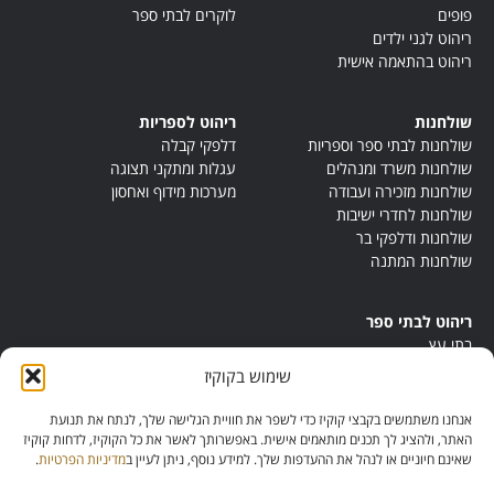
פופים
לוקרים לבתי ספר
ריהוט לגני ילדים
ריהוט בהתאמה אישית
שולחנות
ריהוט לספריות
שולחנות לבתי ספר וספריות
דלפקי קבלה
שולחנות משרד ומנהלים
עגלות ומתקני תצוגה
שולחנות מזכירה ועבודה
מערכות מידוף ואחסון
שולחנות לחדרי ישיבות
שולחנות ודלפקי בר
שולחנות המתנה
ריהוט לבתי ספר
בתי עץ
במות ישיבה
שימוש בקוקיז
ריהוט לחדרי מורים
ריהוט מונטסורי
אנחנו משתמשים בקבצי קוקיז כדי לשפר את חוויית הגלישה שלך, לנתח את תנועת
ריהוט אנתרופוסופי
האתר, ולהציג לך תכנים מותאמים אישית. באפשרותך לאשר את כל הקוקיז, לדחות קוקיז
שאינם חיוניים או לנהל את ההעדפות שלך. למידע נוסף, ניתן לעיין ב
מדיניות הפרטיות
.