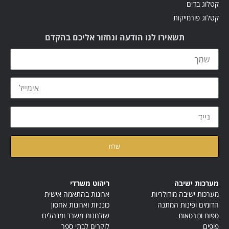
קטלוג בדים
קטלוג פורמייקות
תשאירו לנו הודעה ונחזור אליכם בהקדם
קראתי ואני מאשר/ת את
מדיניות הפרטיות
של האתר
מערכות ישיבה
ריהוט משרדי
מערכות ישיבה מודולריות
ארונות בהתאמה אישית
הדומים ופינות המתנה
כונניות וארונות אחסון
ספות וכורסאות
שולחנות משרד ומנהלים
פופים
לוקרים לבתי ספר