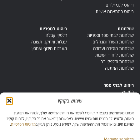
ריהוט לגני ילדים
ריהוט בהתאמה אישית
שולחנות
ריהוט לספריות
שולחנות לבתי ספר וספריות
דלפקי קבלה
שולחנות משרד ומנהלים
עגלות ומתקני תצוגה
שולחנות מזכירה ועבודה
מערכות מידוף ואחסון
שולחנות לחדרי ישיבות
שולחנות ודלפקי בר
שולחנות המתנה
ריהוט לבתי ספר
בתי עץ
במות ישיבה
שימוש בקוקיז
ריהוט לחדרי מורים
ריהוט מונטסורי
אנחנו משתמשים בקבצי קוקיז כדי לשפר את חוויית הגלישה שלך, לנתח את תנועת
ריהוט אנתרופוסופי
האתר, ולהציג לך תכנים מותאמים אישית. באפשרותך לאשר את כל הקוקיז, לדחות קוקיז
שאינם חיוניים או לנהל את ההעדפות שלך. למידע נוסף, ניתן לעיין ב
מדיניות הפרטיות
.
Manage services