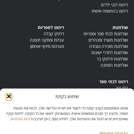
ריהוט לגני ילדים
ריהוט בהתאמה אישית
שולחנות
ריהוט לספריות
שולחנות לבתי ספר וספריות
דלפקי קבלה
שולחנות משרד ומנהלים
עגלות ומתקני תצוגה
שולחנות מזכירה ועבודה
מערכות מידוף ואחסון
שולחנות לחדרי ישיבות
שולחנות ודלפקי בר
שולחנות המתנה
ריהוט לבתי ספר
בתי עץ
במות ישיבה
שימוש בקוקיז
ריהוט לחדרי מורים
ריהוט מונטסורי
אנחנו משתמשים בקבצי קוקיז כדי לשפר את חוויית הגלישה שלך, לנתח את תנועת
ריהוט אנתרופוסופי
האתר, ולהציג לך תכנים מותאמים אישית. באפשרותך לאשר את כל הקוקיז, לדחות קוקיז
שאינם חיוניים או לנהל את ההעדפות שלך. למידע נוסף, ניתן לעיין ב
מדיניות הפרטיות
.
Manage services