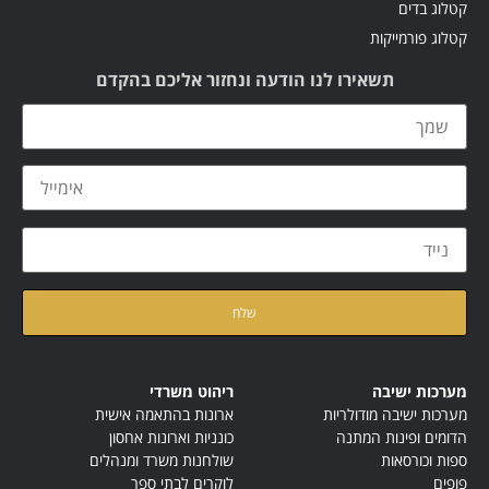
קטלוג בדים
קטלוג פורמייקות
תשאירו לנו הודעה ונחזור אליכם בהקדם
קראתי ואני מאשר/ת את
מדיניות הפרטיות
של האתר
מערכות ישיבה
ריהוט משרדי
מערכות ישיבה מודולריות
ארונות בהתאמה אישית
הדומים ופינות המתנה
כונניות וארונות אחסון
ספות וכורסאות
שולחנות משרד ומנהלים
פופים
לוקרים לבתי ספר