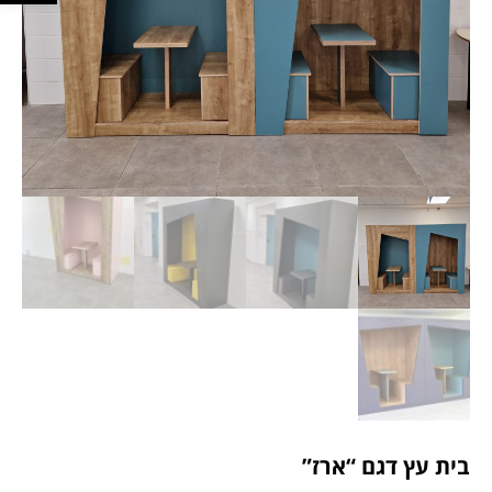
בית עץ דגם “ארז”