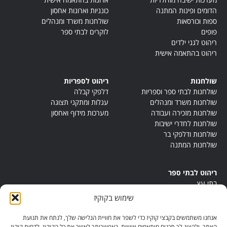
הדומים ופינות המתנה
כונניות וארונות אחסון
ספות וכורסאות
שולחנות משרד ומנהלים
פופים
לוקרים לבתי ספר
ריהוט לגני ילדים
ריהוט בהתאמה אישית
שולחנות
ריהוט לספריות
שולחנות לבתי ספר וספריות
דלפקי קבלה
שולחנות משרד ומנהלים
עגלות ומתקני תצוגה
שולחנות מזכירה ועבודה
מערכות מידוף ואחסון
שולחנות לחדרי ישיבות
שולחנות ודלפקי בר
שולחנות המתנה
ריהוט לבתי ספר
בתי עץ
במות ישיבה
שימוש בקוקיז
ריהוט לחדרי מורים
ריהוט מונטסורי
אנחנו משתמשים בקבצי קוקיז כדי לשפר את חוויית הגלישה שלך, לנתח את תנועת
ריהוט אנתרופוסופי
האתר, ולהציג לך תכנים מותאמים אישית. באפשרותך לאשר את כל הקוקיז, לדחות קוקיז