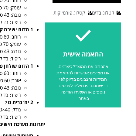
רוחב: 70 ס”מ
עומק: 70 ס”מ
קטלוג בדים
קטלוג פורמייקות
גובה: 43 ס”מ
ריפוד: בד ל
1 הדום ישיבה קפיטונז
רוחב: 60 ס”מ
עומק: 70 ס”מ
לשליחת הודעה
גובה: 43 ס”מ
התאמה אישית
ריפוד: בד ל
1 הדום שולחן פלטת עץ
למוצר? צרו איתנו קשר!
אהבתם את המוצר? כיצרנים,
מעוניינים בהתאמה אישית
רוחב: 60 ס”מ
אנו מציעים אפשרות להתאמת
המידות והצבעים בדיוק לפי
אורך: 60 ס”מ
צרו איתנו קשר
דרישתכם. פנו אלינו לפרטים
גובה: 43 ס”מ
נוספים או השאירו הודעה
ריפוד: בד ל
באתר.
2 יח’ כרית נוי
:
גודל: 40×40 ס”מ
ריפוד: בד ל
יתרונות מערכת הישיב
תאימות אישית
: 