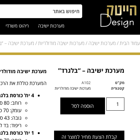
מערכות ישיבה
ריהוט משרדי
עמוד הבית
/
מערכות ישיבה
/
מערכות ישיבה מודולריות
/ מערכת ישיבה – “ב
מערכת ישיבה – “בלגרד”
מערכת ישיבה מודולרי
המערכת כוללת את הרכי
מק"ט
A102
קטגוריה
מערכות ישיבה מודולריות
4 יח’ כורסת בלגרד
רוחב: 80 ס”מ
הוספה לסל
עומק: 70 ס”מ
גובה: 43 ס”מ
ריפוד: בד ל
1 יח’ כורסת בלגרד פינתית
קבלת הצעת מחיר למוצר זה