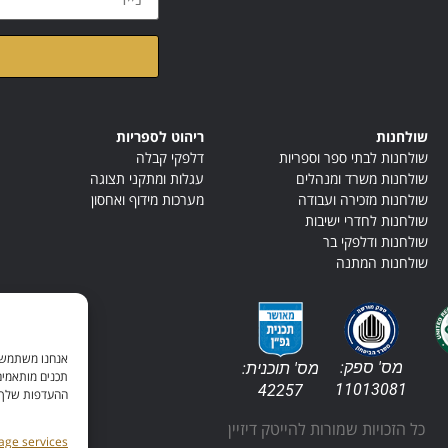
קראתי ואני מאשר/ת א
שולחנות
ריהוט לספריות
שולחנות לבתי ספר וספריות
דלפקי קבלה
שולחנות משרד ומנהלים
עגלות ומתקני תצוגה
שולחנות מזכירה ועבודה
מערכות מידוף ואחסון
שולחנות לחדרי ישיבות
שולחנות ודלפקי בר
שולחנות המתנה
אנחנו משתמשים
מס' ספק:
מס' תוכנית:
תכנים מותאמים
11013081
42257
ההעדפות שלך. ל
כל הזכויות שמורות להייטק דיזיין
ge services