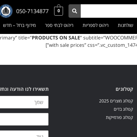
050-7134877
0
שולחנות
ריהוט לספריות
ריהוט לבתי ספר
מידוף ברזל – חדש
PRODUCTS ON SALE
” subtitle=”WOOCOMMERC
with sale prices” css=”.vc_custom_147
קטלוגים
תשאירו לנו הודעה ונחז
קטלוג מוצרים 2025
קטלוג בדים
קטלוג פורמייקות