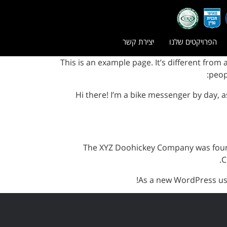
הפרויקטים שלנו
יצירת קשר
This is an example page. It’s different from 
peop
Hi there! I’m a bike messenger by day, as
The XYZ Doohickey Company was founde
C
As a new WordPress us