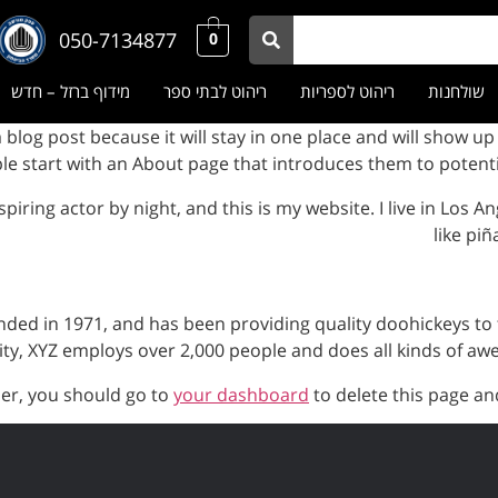
050-7134877
0
שולחנות
ריהוט לספריות
ריהוט לבתי ספר
מידוף ברזל – חדש
a blog post because it will stay in one place and will show u
le start with an About page that introduces them to potential 
piring actor by night, and this is my website. I live in Los 
like piñ
d in 1971, and has been providing quality doohickeys to t
ity, XYZ employs over 2,000 people and does all kinds of 
er, you should go to
your dashboard
to delete this page an