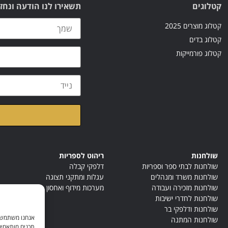
קטלוגים
תשאירו לנו הודעה ונחז
קטלוג מוצרים 2025
קטלוג בדים
קטלוג פורמייקות
קראתי ואני מאשר/ת א
שולחנות
ריהוט לספריות
שולחנות לבתי ספר וספריות
דלפקי קבלה
שולחנות משרד ומנהלים
עגלות ומתקני תצוגה
שולחנות מזכירה ועבודה
מערכות מידוף ואחסון
שולחנות לחדרי ישיבות
שולחנות ודלפקי בר
אנחנו משתמשים
שולחנות המתנה
תכנים מותאמים