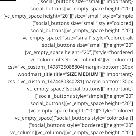
!important;}”][social_buttons size=”small”]
[vc_empty_space height=”20″][social_buttons
size=”small” style=”simple”][vc_empty_space height=”20″]
[social_buttons size=”small” style=”colored”]
[vc_empty_space height=”20″][social_buttons
size=”small” style=”colored-alt”][vc_empty_space
height=”20″][social_buttons size=”small”
style=”bordered”][vc_empty_space height=”20″]
[/vc_column][vc_column offset=”vc_col-md-4″
css=”.vc_custom_1498725088804{margin-bottom: 30px
SIZE MEDIUM
”
!important;}”][woodmart_title title=”
css=”.vc_custom_1474480340281{margin-bottom: 30px
!important;}”][social_buttons][vc_empty_space
height=”20″][social_buttons style=”simple”]
[vc_empty_space height=”20″][social_buttons
style=”colored”][vc_empty_space height=”20″]
[social_buttons style=”colored-alt”][vc_empty_space
height=”20″][social_buttons style=”bordered”]
[vc_empty_space height=”20″][/vc_column][vc_column