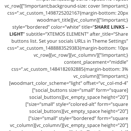
!important;background-size: cover !important;}”][vc_row
css=”.vc_custom_1498725202167{margin-bottom: 20px
!important;}”][vc_column][woodmart_title
style=”bordered” color=”white” title=”
SHARE LINKS –
LIGHT
” subtitle=”XTEMOS ELEMENT” after_title=”Share
buttons list. Set your socials URLs in Theme Settings”
css=”.vc_custom_1488883529383{margin-bottom: 10px
!important;}”][/vc_column][/vc_row][vc_row
content_placement=”middle”
css=”.vc_custom_1484182692885{margin-bottom: 3%
!important;}”][vc_column
woodmart_color_scheme=”light” offset=”vc_col-md-4″]
[social_buttons size=”small” form=”square”]
[vc_empty_space height=”20″][social_buttons
size=”small” style=”colored-alt” form=”square”]
[vc_empty_space height=”20″][social_buttons
size=”small” style=”bordered” form=”square”]
[vc_empty_space height=”20″][/vc_column][vc_column