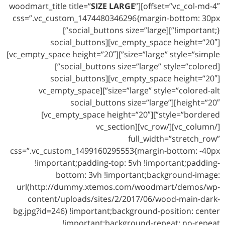
SIZE LARGE
”
offset=”vc_col-md-4″][woodmart_title title=”
css=”.vc_custom_1474480346296{margin-bottom: 30px
!important;}”][social_buttons size=”large”]
[vc_empty_space height=”20″][social_buttons
size=”large” style=”simple”][vc_empty_space height=”20″]
[social_buttons size=”large” style=”colored”]
[vc_empty_space height=”20″][social_buttons
size=”large” style=”colored-alt”][vc_empty_space
height=”20″][social_buttons size=”large”
style=”bordered”][vc_empty_space height=”20″]
[/vc_column][/vc_row][vc_section
full_width=”stretch_row”
css=”.vc_custom_1499160295553{margin-bottom: -40px
!important;padding-top: 5vh !important;padding-
bottom: 3vh !important;background-image:
url(http://dummy.xtemos.com/woodmart/demos/wp-
content/uploads/sites/2/2017/06/wood-main-dark-
bg.jpg?id=246) !important;background-position: center
!important;background-repeat: no-repeat