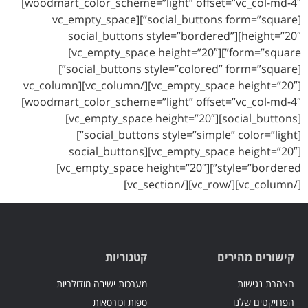
woodmart_color_scheme=”light” offset=”vc_col-md-4″]
[social_buttons form=”square”][vc_empty_space
height=”20″][social_buttons style=”bordered”
form=”square”][vc_empty_space height=”20″]
[social_buttons style=”colored” form=”square”]
[vc_empty_space height=”20″][/vc_column][vc_column
woodmart_color_scheme=”light” offset=”vc_col-md-4″]
[social_buttons][vc_empty_space height=”20″]
[social_buttons style=”simple” color=”light”]
[vc_empty_space height=”20″][social_buttons
style=”bordered”][vc_empty_space height=”20″]
[/vc_column][/vc_row][/vc_section]
קישורים מהירים
קטגוריות
הצהרת נגישות
מערכות ישיבה מודולריות
הפרויקטים שלנו
ספות וכורסאות