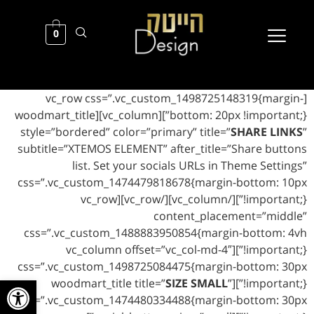
0
[vc_row css=”.vc_custom_1498725148319{margin-
bottom: 20px !important;}”][vc_column][woodmart_title
style=”bordered” color=”primary” title=”
SHARE LINKS
”
subtitle=”XTEMOS ELEMENT” after_title=”Share buttons
list. Set your socials URLs in Theme Settings”
css=”.vc_custom_1474479818678{margin-bottom: 10px
!important;}”][/vc_column][/vc_row][vc_row
content_placement=”middle”
css=”.vc_custom_1488883950854{margin-bottom: 4vh
!important;}”][vc_column offset=”vc_col-md-4″
css=”.vc_custom_1498725084475{margin-bottom: 30px
פתח סרגל
SIZE SMALL
”
!important;}”][woodmart_title title=”
css=”.vc_custom_1474480334488{margin-bottom: 30px