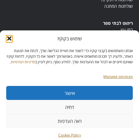
שולחנות המתנה
ריהוט לבתי ספר
בתי עץ
במות ישיבה
שימוש בקוקיז
ריהוט לחדרי מורים
ריהוט מונטסורי
אנחנו משתמשים בקבצי קוקיז כדי לשפר את חוויית הגלישה שלך, לנתח את תנועת
ריהוט אנתרופוסופי
האתר, ולהציג לך תכנים מותאמים אישית. באפשרותך לאשר את כל הקוקיז, לדחות קוקיז
שאינם חיוניים או לנהל את ההעדפות שלך. למידע נוסף, ניתן לעיין ב
מדיניות הפרטיות
.
Manage services
אישור
מס’ ספק:
11013081
מס’ תוכנית:
דחיה
42257
ראה העדפות
כל הזכויות שמורות להייטק דיזיין
Cookie Policy